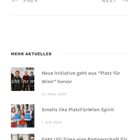
PREV
NEXT
MEHR AKTUELLES
Neue Initiative geht aus “Platz für
Wien” hervor
13. APRIL 2023
Smells like PlatzFürWien Spirit
1. JUNI 2022
Geht Ulli Sima eine Partnerschaft für