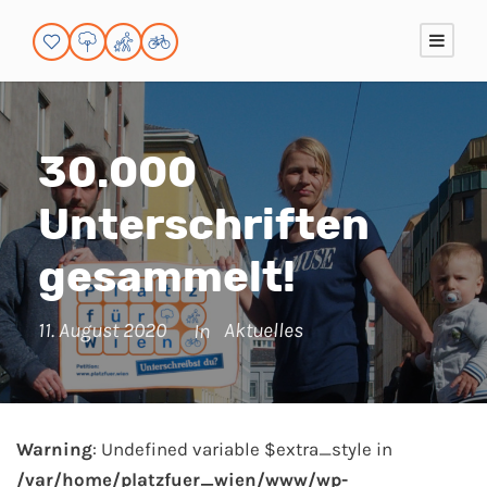
30.000
Unterschriften
gesammelt!
11. August 2020
Aktuelles
In
Warning
: Undefined variable $extra_style in
/var/home/platzfuer_wien/www/wp-