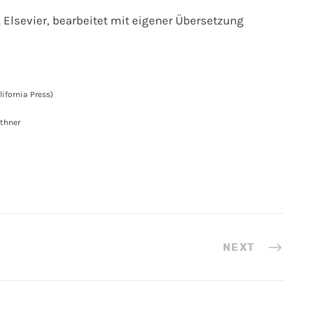
0. Elsevier, bearbeitet mit eigener Übersetzung
lifornia Press)
rthner
NEXT