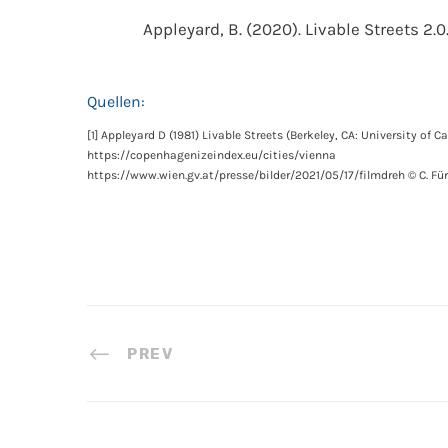
Appleyard, B. (2020). Livable Streets 2.
Quellen:
[1] Appleyard D (1981) Livable Streets (Berkeley, CA: University of Ca
https://copenhagenizeindex.eu/cities/vienna
https://www.wien.gv.at/presse/bilder/2021/05/17/filmdreh © C. Fü
PREV