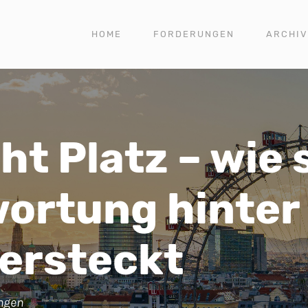
HOME
FORDERUNGEN
ARCHIV
ht Platz – wie 
wortung hinter
versteckt
ngen