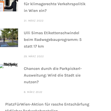
für klimagerechte Verkehrspolitik
in Wien ein?
31. MÄRZ 2022
Ulli Simas Etikettenschwindel
beim Radwegebauprogramm: 5
statt 17 km
29. MÄRZ 2022
Chancen durch die Parkpickerl-
Ausweitung: Wird die Stadt sie
nutzen?
8. MÄRZ 2022
PlatzFürWien-Aktion für rasche Entschärfung
tödlicher Radverkehrsstellen