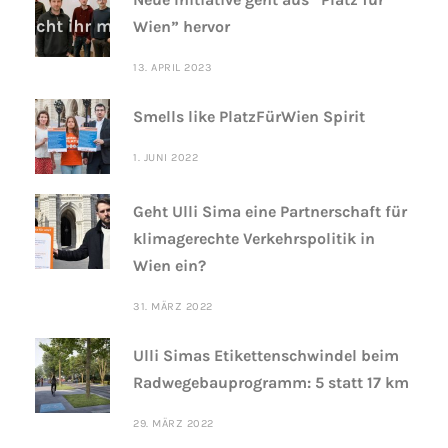
Wien” hervor
13. APRIL 2023
Smells like PlatzFürWien Spirit
1. JUNI 2022
Geht Ulli Sima eine Partnerschaft für
klimagerechte Verkehrspolitik in
Wien ein?
31. MÄRZ 2022
Ulli Simas Etikettenschwindel beim
Radwegebauprogramm: 5 statt 17 km
29. MÄRZ 2022